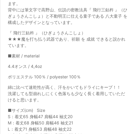
ます。
背中には筆文字で高野山、伝説の密教法具『 飛行三鈷杵 』（ひ
ぎょうさんこしょ）と不動明王に仕える童子である 八大童子 を
構成したデザインとなっています。
『 飛行三鈷杵 』（ひぎょうさんこしょ）
★★★魔を打ち払う武器であり、祈願 を 成就 できると説かれ
ています。
■素材 / material
4.4オンス / 4,4oz
ポリエステル 100％ / polyester 100％
綿に比べて速乾性が高く、汗をかいてもドライにキープ！！
洗濯しても型崩れしにくく色落ちも少なく長く着用していただ
けると思います。
■サイズ(cm) Size
S：着丈65 身幅47 肩幅44 袖丈20
M：着丈68 身幅50 肩幅46 袖丈21
L：着丈71 身幅53 肩幅48 袖丈22